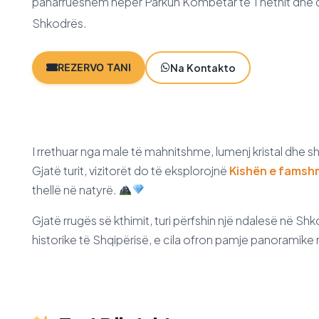
paharrueshëm nëpër Parkun Kombëtar të Thethit dhe qy
Shkodrës.
Na Kontakto
REZERVO TANI
I rrethuar nga male të mahnitshme, lumenj kristal dhe s
Gjatë turit, vizitorët do të eksplorojnë
Kishën e famshm
thellë në natyrë.
Gjatë rrugës së kthimit, turi përfshin një ndalesë në Shk
historike të Shqipërisë, e cila ofron pamje panoramike 