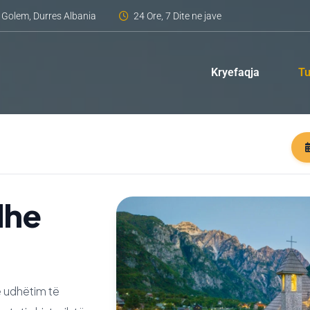
Golem, Durres Albania
24 Ore, 7 Dite ne jave
Kryefaqja
Tu
dhe
ë udhëtim të