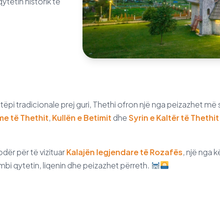
tetin historik të
htëpi tradicionale prej guri, Thethi ofron një nga peizazhet m
e të Thethit
,
Kullën e Betimit
dhe
Syrin e Kaltër të Thethit
odër për të vizituar
Kalajën legjendare të Rozafës
, një nga 
mbi qytetin, liqenin dhe peizazhet përreth.