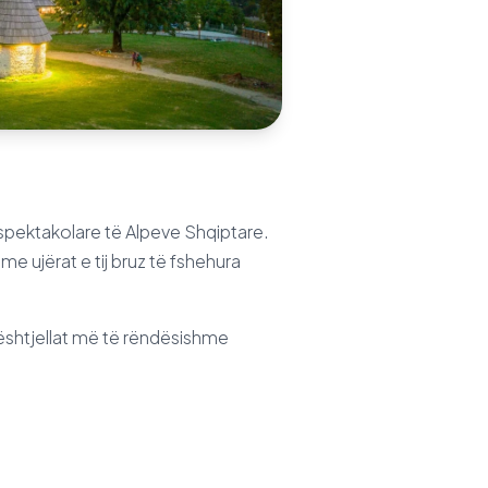
ë spektakolare të Alpeve Shqiptare.
me ujërat e tij bruz të fshehura
kështjellat më të rëndësishme