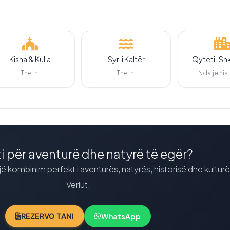
Kisha & Kulla
Syri i Kaltër
Qyteti i S
Thethi
Thethi
Ndalje his
i për aventurë dhe natyrë të egër?
jë kombinim perfekt i aventurës, natyrës, historisë dhe kultur
Veriut.
WhatsApp
REZERVO TANI