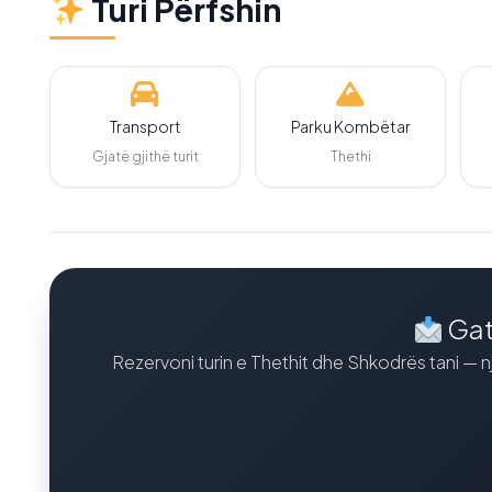
Turi Përfshin
Transport
Parku Kombëtar
Gjatë gjithë turit
Thethi
Gat
Rezervoni turin e Thethit dhe Shkodrës tani — n