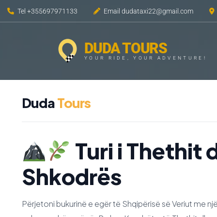
Tel +355697971133
Email dudataxi22@gmail.com
DUDA TOURS
YOUR RIDE, YOUR ADVENTURE!
Duda
Tours
Turi i Thethit 
Shkodrës
Përjetoni bukurinë e egër të Shqipërisë së Veriut me nj