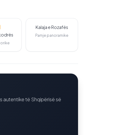
Kalaja e Rozafës
hkodrës
Pamje panoramike
torike
ës autentike të Shqipërisë së