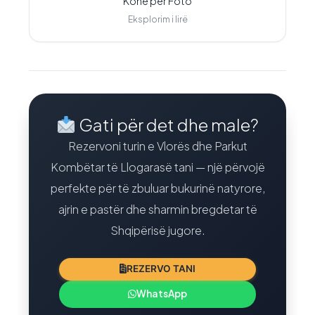
Kohë për Foto
Eksplorim i lirë
Gati për det dhe male?
Rezervoni turin e Vlorës dhe Parkut
Kombëtar të Llogarasë tani — një përvojë
perfekte për të zbuluar bukurinë natyrore,
ajrin e pastër dhe sharmin bregdetar të
Shqipërisë jugore.
REZERVO TANI
WhatsApp