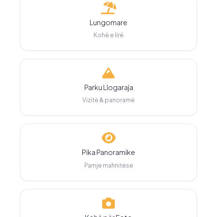
Lungomare
Kohë e lirë
Parku Llogaraja
Vizitë & panoramë
Pika Panoramike
Pamje mahnitëse