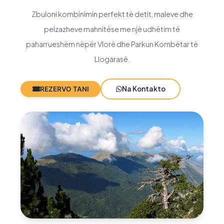
Zbuloni kombinimin perfekt të detit, maleve dhe
peizazheve mahnitëse me një udhëtim të
paharrueshëm nëpër Vlorë dhe Parkun Kombëtar të
Llogarasë.
Na Kontakto
REZERVO TANI