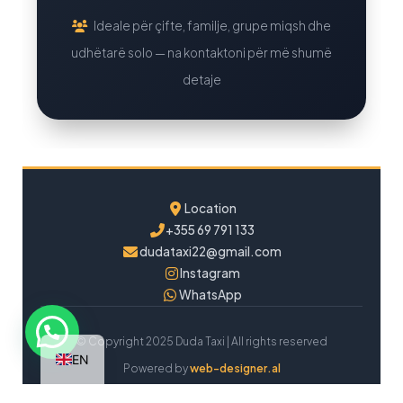
Ideale për çifte, familje, grupe miqsh dhe
udhëtarë solo — na kontaktoni për më shumë
detaje
Location
+355 69 791 133
dudataxi22@gmail.com
Instagram
WhatsApp
© Copyright 2025 Duda Taxi | All rights reserved
EN
Powered by
web-designer.al