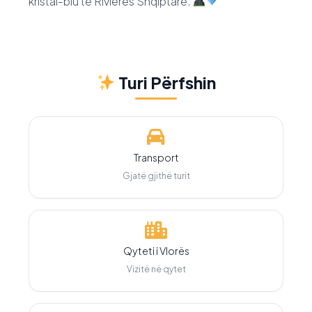
kristal-blu të Rivierës Shqiptare.
Turi Përfshin
Transport
Gjatë gjithë turit
Qyteti i Vlorës
Vizitë në qytet