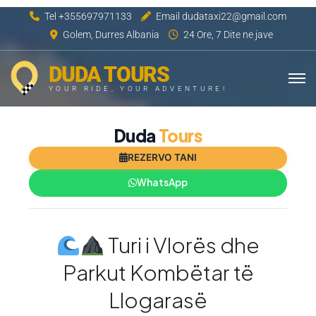
Tel +355697971133
Email dudataxi22@gmail.com
Golem, Durres Albania
24 Ore, 7 Dite ne jave
DUDA TOURS
YOUR RIDE, YOUR ADVENTURE!
Duda
Tours
REZERVO TANI
WhatsApp
Turi i Vlorës dhe
Parkut Kombëtar të
Llogarasë