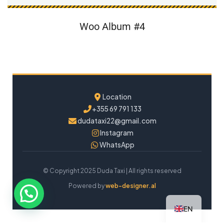
Woo Album #4
Location
+355 69 791 133
dudataxi22@gmail.com
Instagram
WhatsApp
© Copyright 2025 Duda Taxi | All rights reserved
Powered by
web-designer.al
EN