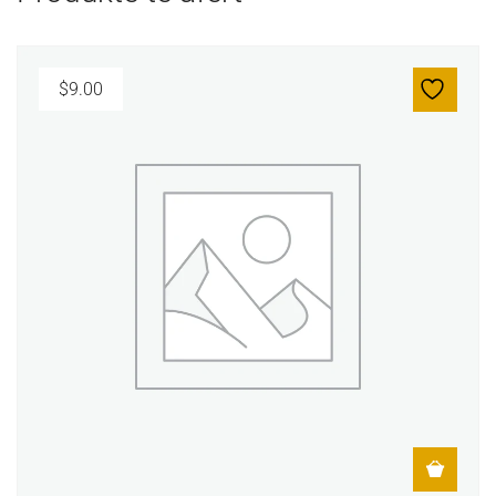
$
9.00