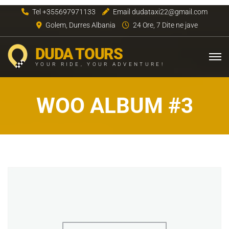
Tel +355697971133
Email dudataxi22@gmail.com
Golem, Durres Albania
24 Ore, 7 Dite ne jave
DUDA TOURS
YOUR RIDE, YOUR ADVENTURE!
WOO ALBUM #3