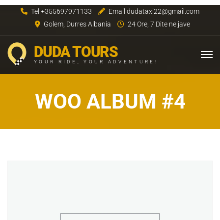
Tel +355697971133
Email dudataxi22@gmail.com
Golem, Durres Albania
24 Ore, 7 Dite ne jave
DUDA TOURS
YOUR RIDE, YOUR ADVENTURE!
WOO ALBUM #4