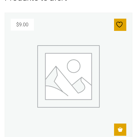
$
9.00