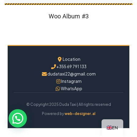
Woo Album #3
Location
+355 69 791 133
dudataxi22@gmail.com
Instagram
WhatsApp
© Copyright 2025 Duda Taxi | All rights reserved
Powered by
web-designer.al
EN